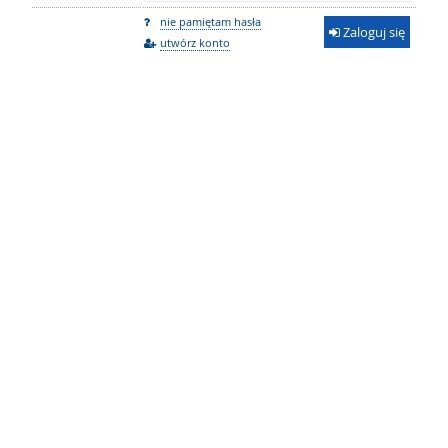
nie pamiętam hasła
Zaloguj się
utwórz konto