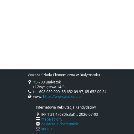
Wyższa Szkoła Ekonomiczna w Białymstoku
15-703 Białystok
ul.Zwycięstwa 14/3
tel: 608 039 009, 85 652 09 97, 85 652 00 24
www:
https://www.wse.edu.pl
Internetowa Rekrutacja Kandydatów
IRK 1.21.4 (680fc3af) :: 2026-07-03
mapa strony
deklaracja dostępności
kontakt