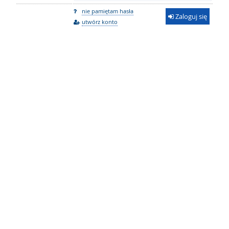
nie pamiętam hasła
Zaloguj się
utwórz konto