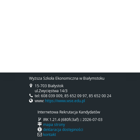
Wyższa Szkoła Ekonomiczna w Białymstoku
15-703 Białystok
ul.Zwycięstwa 14/3
tel: 608 039 009, 85 652 09 97, 85 652 00 24
www:
https://www.wse.edu.pl
Internetowa Rekrutacja Kandydatów
IRK 1.21.4 (680fc3af) :: 2026-07-03
mapa strony
deklaracja dostępności
kontakt