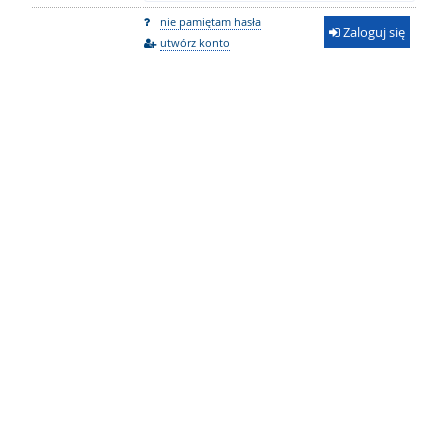
nie pamiętam hasła
Zaloguj się
utwórz konto