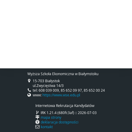
Wyższa Szkoła Ekonomiczna w Białymstoku
15-703 Białystok
ul.Zwycięstwa 14/3
tel: 608 039 009, 85 652 09 97, 85 652 00 24
www:
https://www.wse.edu.pl
Internetowa Rekrutacja Kandydatów
IRK 1.21.4 (680fc3af) :: 2026-07-03
mapa strony
deklaracja dostępności
kontakt