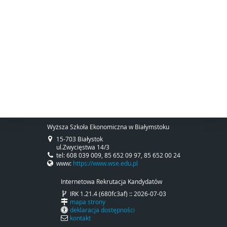
Wyższa Szkoła Ekonomiczna w Białymstoku
15-703 Białystok
ul.Zwycięstwa 14/3
tel: 608 039 009, 85 652 09 97, 85 652 00 24
www:
https://www.wse.edu.pl
Internetowa Rekrutacja Kandydatów
IRK 1.21.4 (680fc3af) :: 2026-07-03
mapa strony
deklaracja dostępności
kontakt