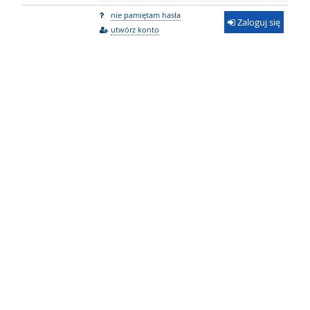
nie pamiętam hasła
Zaloguj się
utwórz konto