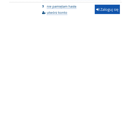
nie pamiętam hasła
Zaloguj się
utwórz konto