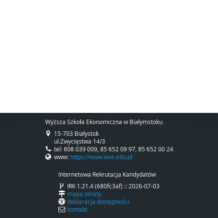
Wyższa Szkoła Ekonomiczna w Białymstoku
15-703 Białystok
ul.Zwycięstwa 14/3
tel: 608 039 009, 85 652 09 97, 85 652 00 24
www:
https://www.wse.edu.pl
Internetowa Rekrutacja Kandydatów
IRK 1.21.4 (680fc3af) :: 2026-07-03
mapa strony
deklaracja dostępności
kontakt