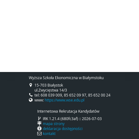
Wyższa Szkoła Ekonomiczna w Białymstoku
15-703 Białystok
ul.Zwycięstwa 14/3
tel: 608 039 009, 85 652 09 97, 85 652 00 24
www:
https://www.wse.edu.pl
Internetowa Rekrutacja Kandydatów
IRK 1.21.4 (680fc3af) :: 2026-07-03
mapa strony
deklaracja dostępności
kontakt